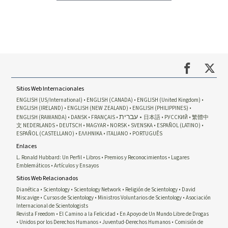
Sitios Web Internacionales
ENGLISH (US/International)
ENGLISH (CANADA)
ENGLISH (United Kingdom)
ENGLISH (IRELAND)
ENGLISH (NEW ZEALAND)
ENGLISH (PHILIPPINES)
עברית
ENGLISH (RAWANDA)
DANSK
FRANÇAIS
日本語
РУССКИЙ
繁體中
文
NEDERLANDS
DEUTSCH
MAGYAR
NORSK
SVENSKA
ESPAÑOL (LATINO)
ESPAÑOL (CASTELLANO)
ΕΛΛΗΝΙΚA
ITALIANO
PORTUGUÊS
Enlaces
L. Ronald Hubbard: Un Perfil
Libros
Premios y Reconocimientos
Lugares
Emblemáticos
Artículos y Ensayos
Sitios Web Relacionados
Dianética
Scientology
Scientology Network
Religión de Scientology
David
Miscavige
Cursos de Scientology
Ministros Voluntarios de Scientology
Asociación
Internacional de Scientologists
Revista Freedom
El Camino a la Felicidad
En Apoyo de Un Mundo Libre de Drogas
Unidos por los Derechos Humanos
Juventud-Derechos Humanos
Comisión de