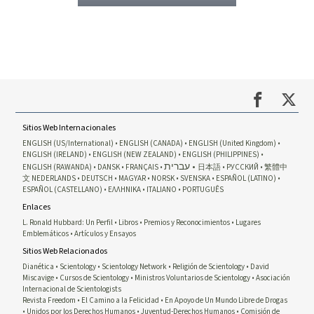
Sitios Web Internacionales
ENGLISH (US/International)
ENGLISH (CANADA)
ENGLISH (United Kingdom)
ENGLISH (IRELAND)
ENGLISH (NEW ZEALAND)
ENGLISH (PHILIPPINES)
עברית
ENGLISH (RAWANDA)
DANSK
FRANÇAIS
日本語
РУССКИЙ
繁體中
文
NEDERLANDS
DEUTSCH
MAGYAR
NORSK
SVENSKA
ESPAÑOL (LATINO)
ESPAÑOL (CASTELLANO)
ΕΛΛΗΝΙΚA
ITALIANO
PORTUGUÊS
Enlaces
L. Ronald Hubbard: Un Perfil
Libros
Premios y Reconocimientos
Lugares
Emblemáticos
Artículos y Ensayos
Sitios Web Relacionados
Dianética
Scientology
Scientology Network
Religión de Scientology
David
Miscavige
Cursos de Scientology
Ministros Voluntarios de Scientology
Asociación
Internacional de Scientologists
Revista Freedom
El Camino a la Felicidad
En Apoyo de Un Mundo Libre de Drogas
Unidos por los Derechos Humanos
Juventud-Derechos Humanos
Comisión de