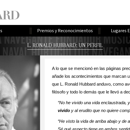
os
Premios y Reconocimientos
Lugares 
L. RONALD HUBBARD: UN PERFIL
A lo que se mencionó en las páginas prec
añade los acontecimientos que marcan u
que L. Ronald Hubbard anduvo, como aven
filósofo y todo lo demás que le llevó a de
“No he vivido una vida enclaustrada, y
vivido
y al erudito que no quiere compa
“He visto la vida de arriba abajo y de a
Sé qué aspecto tiene en ambos senti