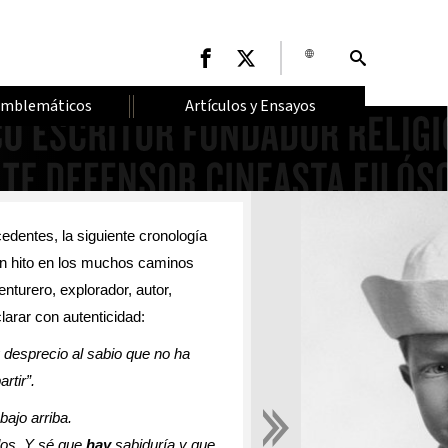
Emblemáticos
Artículos y Ensayos
edentes, la siguiente cronología
n hito en los muchos caminos
turero, explorador, autor,
clarar con autenticidad:
 desprecio al sabio que no ha
rtir”.
bajo arriba.
dos. Y sé que
hay
sabiduría y que