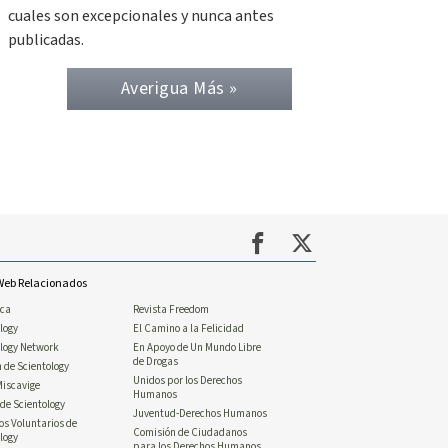
cuales son excepcionales y nunca antes
publicadas.
Averigua Más »
 Web Relacionados
ica
Revista Freedom
logy
El Camino a la Felicidad
ology Network
En Apoyo de Un Mundo Libre
de Drogas
n de Scientology
Unidos por los Derechos
Miscavige
Humanos
de Scientology
Juventud-Derechos Humanos
os Voluntarios de
Comisión de Ciudadanos
logy
para los Derechos Humanos