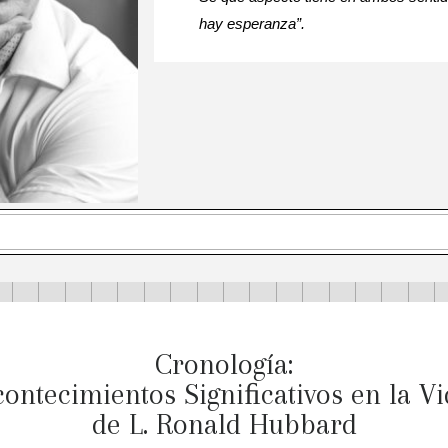
hay esperanza”.
•
•
•
•
•
•
•
•
•
•
•
•
•
•
•
•
•
Cronología:
contecimientos Signiﬁcativos en la Vi
de L. Ronald Hubbard