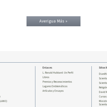
Averigua Más »
Enlaces
Sitios
L. Ronald Hubbard: Un Perfil
Dianét
Libros
Sciento
Premios y Reconocimientos
Scient
Lugares Emblemáticos
Religió
Artículos y Ensayos
David 
)
Cursos 
LLANO)
Ministr
Sciento