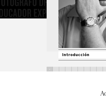
Introducción
•
•
•
•
•
•
•
•
•
A