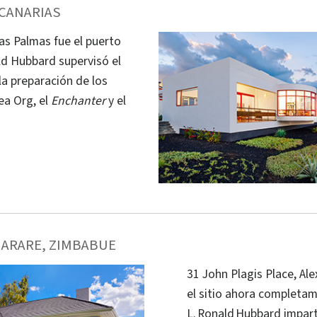
 CANARIAS
Las Palmas fue el puerto
ld Hubbard supervisó el
a preparación de los
ea Org, el
Enchanter
y el
HARARE, ZIMBABUE
31 John Plagis Place, Ale
el sitio ahora completa
L. Ronald Hubbard impart