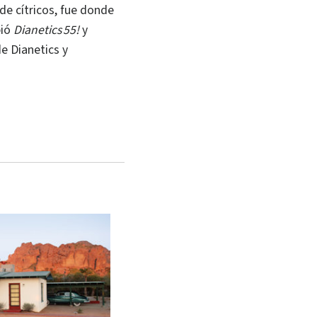
de cítricos, fue donde
bió
Dianetics 55!
y
de Dianetics y